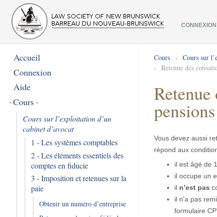
CONNEXION
Accueil
Cours
›
Cours sur l’
›
Retenue des cotisat
Connexion
Aide
Retenue 
Cours
pensions
Cours sur l’exploitation d’un
cabinet d’avocat
Vous devez aussi rete
1 - Les systèmes comptables
répond aux condition
2 - Les éléments essentiels des
comptes en fiducie
il est âgé de 
il occupe un 
3 - Imposition et retenues sur la
paie
il
n’est pas
c
il n’a pas rem
Obtenir un numéro d’entreprise
formulaire CP